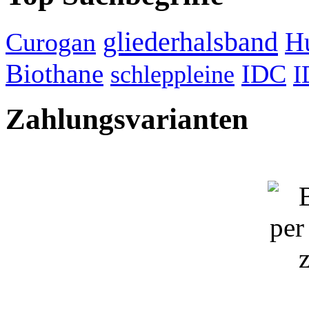
gliederhalsband
H
Curogan
Biothane
IDC
schleppleine
I
Zahlungsvarianten