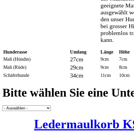
geeignete Ma
ausgewählt w
den unser Hu
bei grosser H
problemlos t
kann.
Hunderasse
Umfang
Länge
Höhe
27cm
Mali (Hündin)
9cm
7cm
29cm
Mali (Rüde)
9cm
8cm
34cm
Schäferhunde
11cm
10cm
Bitte wählen Sie eine Unte
Ledermaulkorb K9