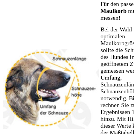
Für den pass
Maulkorb
mu
messen!
Bei der Wahl 
optimalen
Maulkorbgrö
sollte die Sc
des Hundes i
geöffnetem Z
gemessen wer
Umfang,
Schnauzenlän
Schnauzenhöh
notwendig. Bi
rechnen Sie z
Ergebnissen 
hinzu. Mit Hi
dieser Werte 
der Maßtabell