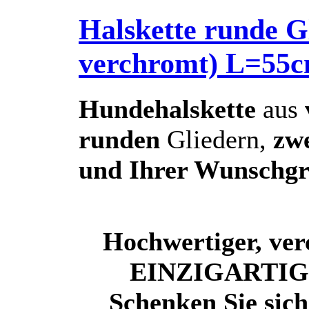
Halskette runde Gl
verchromt) L=5
Hundehalskette
aus
runden
Gliedern,
zw
und Ihrer Wunschg
Hochwertiger, ver
EINZIGARTIG d
Schenken Sie sic