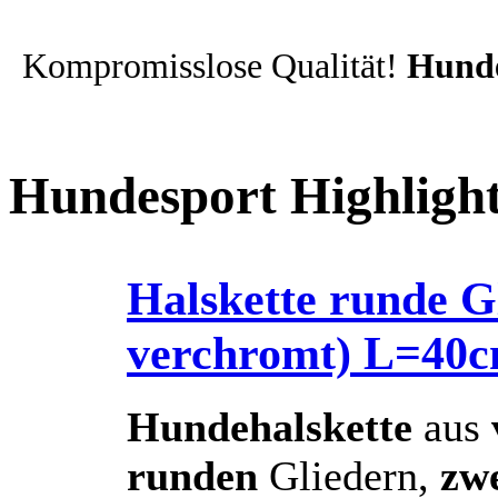
Kompromisslose Qualität!
Hunde
Hundesport Highligh
Halskette runde Gl
verchromt) L=4
Hundehalskette
aus
runden
Gliedern,
zw