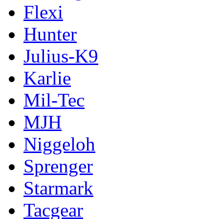
Flexi
Hunter
Julius-K9
Karlie
Mil-Tec
MJH
Niggeloh
Sprenger
Starmark
Tacgear