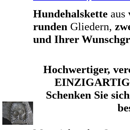
Hundehalskette
aus
runden
Gliedern,
zw
und Ihrer Wunschg
Hochwertiger, ver
EINZIGARTIG d
Schenken Sie sic
be