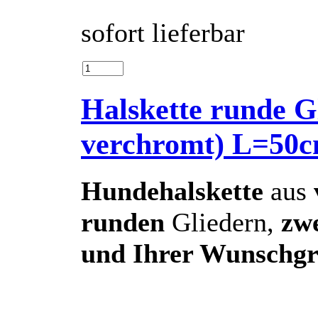
sofort lieferbar
Halskette runde Gl
verchromt) L=5
Hundehalskette
aus
runden
Gliedern,
zw
und Ihrer Wunschg