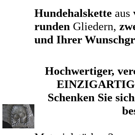
Hundehalskette
aus
runden
Gliedern,
zw
und Ihrer Wunschg
Hochwertiger, ver
EINZIGARTIG d
Schenken Sie sic
be