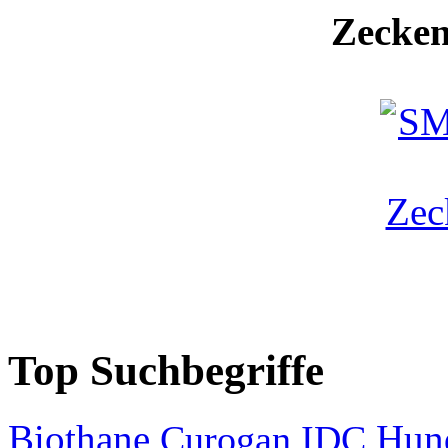
Zecken
Top Suchbegriffe
Biothane
Hun
Curogan
IDC