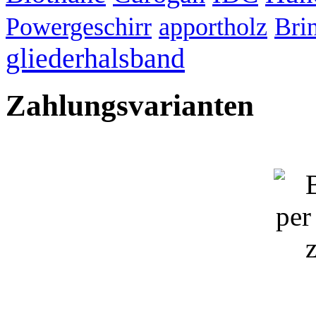
Powergeschirr
apportholz
Bri
gliederhalsband
Zahlungsvarianten