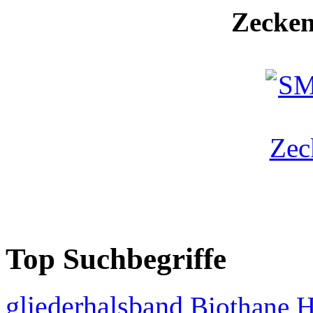
Zecken
Top Suchbegriffe
gliederhalsband
Biothane
H