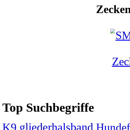
Zecken
Top Suchbegriffe
K9
gliederhalsband
Hundef