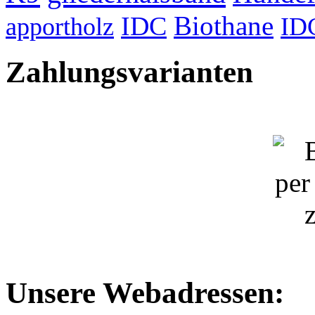
Biothane
IDC
apportholz
ID
Zahlungsvarianten
Unsere Webadressen: