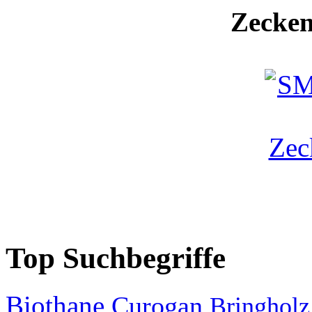
Zecken
Top Suchbegriffe
Biothane
Curogan
Bringholz