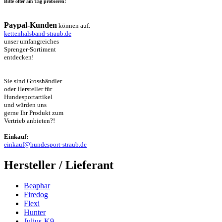
Bitte öfter am Tag probieren!
Paypal-Kunden
können auf:
kettenhalsband-straub.de
unser umfangreiches
Sprenger-Sortiment
entdecken!
Sie sind Grosshändler
oder Hersteller für
Hundesportartikel
und würden uns
gerne Ihr Produkt zum
Vertrieb anbieten?!
Einkauf:
einkauf@hundesport-straub.de
Hersteller / Lieferant
Beaphar
Firedog
Flexi
Hunter
Julius-K9