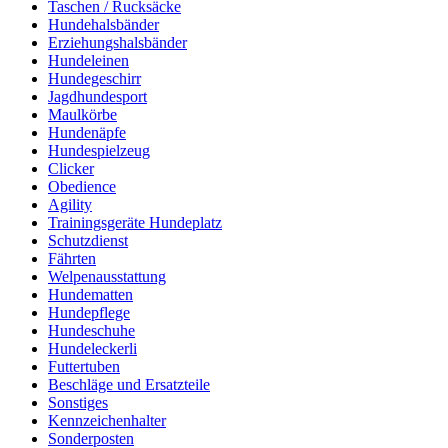
Taschen / Rucksäcke
Hundehalsbänder
Erziehungshalsbänder
Hundeleinen
Hundegeschirr
Jagdhundesport
Maulkörbe
Hundenäpfe
Hundespielzeug
Clicker
Obedience
Agility
Trainingsgeräte Hundeplatz
Schutzdienst
Fährten
Welpenausstattung
Hundematten
Hundepflege
Hundeschuhe
Hundeleckerli
Futtertuben
Beschläge und Ersatzteile
Sonstiges
Kennzeichenhalter
Sonderposten