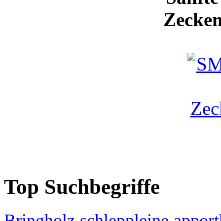
Zecken
Top Suchbegriffe
Bringholz
schleppleine
apport