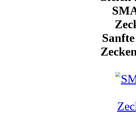
SM
Zec
Sanfte
Zecken