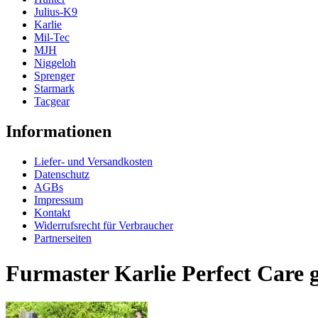
Julius-K9
Karlie
Mil-Tec
MJH
Niggeloh
Sprenger
Starmark
Tacgear
Informationen
Liefer- und Versandkosten
Datenschutz
AGBs
Impressum
Kontakt
Widerrufsrecht für Verbraucher
Partnerseiten
Furmaster Karlie Perfect Care 