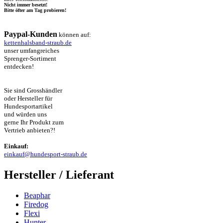
Nicht immer besetzt!
Bitte öfter am Tag probieren!
Paypal-Kunden
können auf:
kettenhalsband-straub.de
unser umfangreiches
Sprenger-Sortiment
entdecken!
Sie sind Grosshändler
oder Hersteller für
Hundesportartikel
und würden uns
gerne Ihr Produkt zum
Vertrieb anbieten?!
Einkauf:
einkauf@hundesport-straub.de
Hersteller / Lieferant
Beaphar
Firedog
Flexi
Hunter