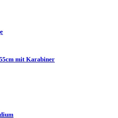
e
r 55cm mit Karabiner
edium