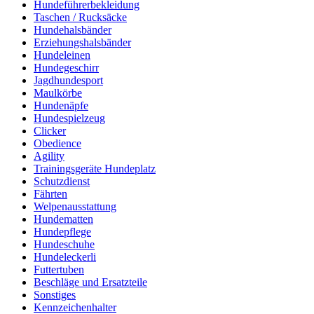
Hundeführerbekleidung
Taschen / Rucksäcke
Hundehalsbänder
Erziehungshalsbänder
Hundeleinen
Hundegeschirr
Jagdhundesport
Maulkörbe
Hundenäpfe
Hundespielzeug
Clicker
Obedience
Agility
Trainingsgeräte Hundeplatz
Schutzdienst
Fährten
Welpenausstattung
Hundematten
Hundepflege
Hundeschuhe
Hundeleckerli
Futtertuben
Beschläge und Ersatzteile
Sonstiges
Kennzeichenhalter