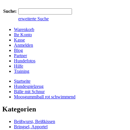
Suche:
erweiterte Suche
Warenkorb
Ihr Konto
Kasse
Anmelden
Blog
Partner
Hundefotos
Hilfe
Training
Startseite
Hundespielzeug
Bälle mit Schnur
Moosgummiball rot schwimmend
Kategorien
Beißwurst, Beißkissen
Bringsel, Apportel