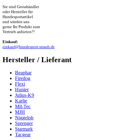
Sie sind Grosshändler
oder Hersteller für
Hundesportartikel
und würden uns
gerne Ihr Produkt zum
Vertrieb anbieten?!
Einkauf:
einkauf@hundesport-straub.de
Hersteller / Lieferant
Beaphar
Firedog
Flexi
Hunter
Julius-K9
Karlie
Mil-Tec
MJH
Niggeloh
Sprenger
Starmark
Tacgear