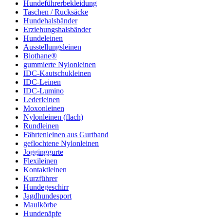
Hundeführerbekleidung
Taschen / Rucksäcke
Hundehalsbänder
Erziehungshalsbänder
Hundeleinen
Ausstellungsleinen
Biothane®
gummierte Nylonleinen
IDC-Kautschukleinen
IDC-Leinen
IDC-Lumino
Lederleinen
Moxonleinen
Nylonleinen (flach)
Rundleinen
Fährtenleinen aus Gurtband
geflochtene Nylonleinen
Jogginggurte
Flexileinen
Kontaktleinen
Kurzführer
Hundegeschirr
Jagdhundesport
Maulkörbe
Hundenäpfe