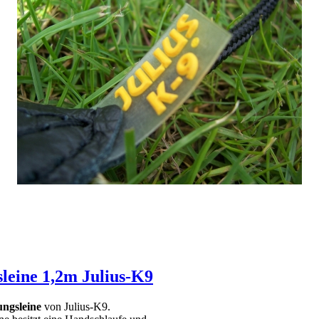
sleine 1,2m Julius-K9
ungsleine
von Julius-K9.