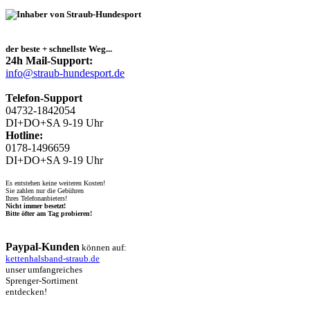
der beste + schnellste Weg...
24h Mail-Support:
info@straub-hundesport.de
Telefon-Support
04732-1842054
DI+DO+SA 9-19 Uhr
Hotline:
0178-1496659
DI+DO+SA 9-19 Uhr
Es entstehen keine weiteren Kosten!
Sie zahlen nur die Gebühren
Ihres Telefonanbieters!
Nicht immer besetzt!
Bitte öfter am Tag probieren!
Paypal-Kunden
können auf:
kettenhalsband-straub.de
unser umfangreiches
Sprenger-Sortiment
entdecken!