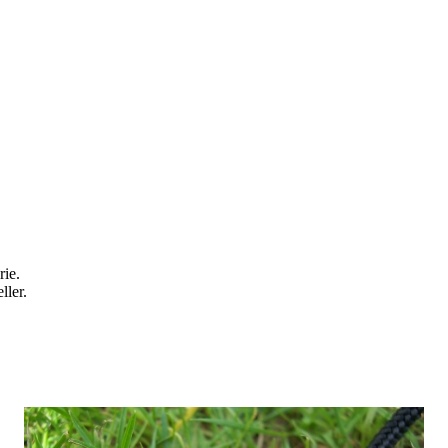
rie.
ller.