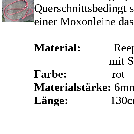
Querschnittsbedingt s
einer Moxonleine das
Material:
Reep-Sch
mit Stop au
Farbe:
rot
Materialstärke:
6m
Länge:
130c