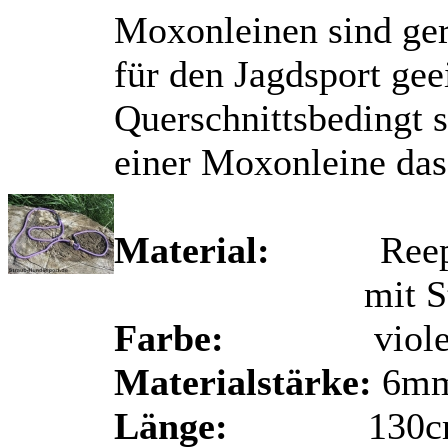
Moxonleinen sind ger
für den Jagdsport gee
Querschnittsbedingt s
einer Moxonleine das
Material:
Reep-Sch
mit Stop au
Farbe:
viole
Materialstärke:
6m
Länge:
130c