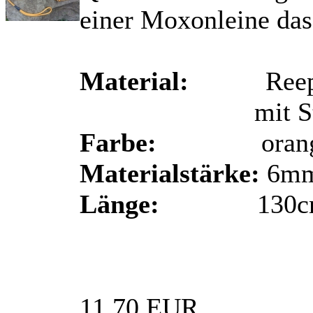
einer Moxonleine das
Material:
Reep-Sch
mit Stop au
Farbe:
orang
Materialstärke:
6m
Länge:
130c
11,70 EUR