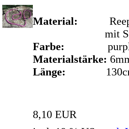
Material:
Reep-Sch
mit Stop au
Farbe:
purpl
Materialstärke:
6m
Länge:
130c
8,10 EUR