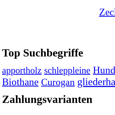
Top Suchbegriffe
Hund
apportholz
schleppleine
gliederh
Biothane
Curogan
Zahlungsvarianten