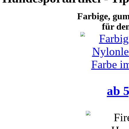
Farbige
, gum
für de
ab 