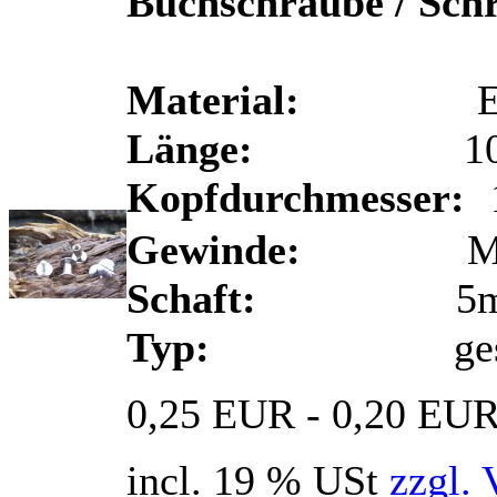
Buchschraube / Sch
Material:
Eisen 
Länge:
10
Kopfdurchmesser:
Gewinde:
M
Schaft:
5m
Typ:
ges
0,25 EUR - 0,20 EU
incl. 19 % USt
zzgl. 