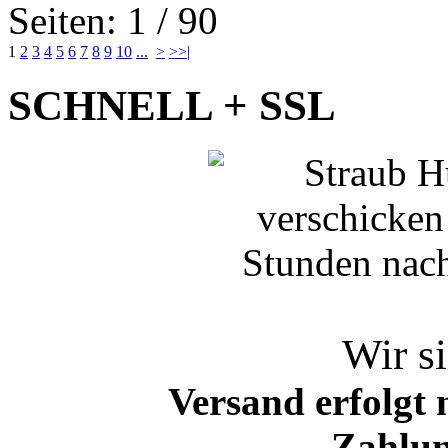
Seiten: 1 / 90
1
2
3
4
5
6
7
8
9
10
...
>
>>|
SCHNELL + SSL
Wir si
Versand erfolgt 
Zahlun