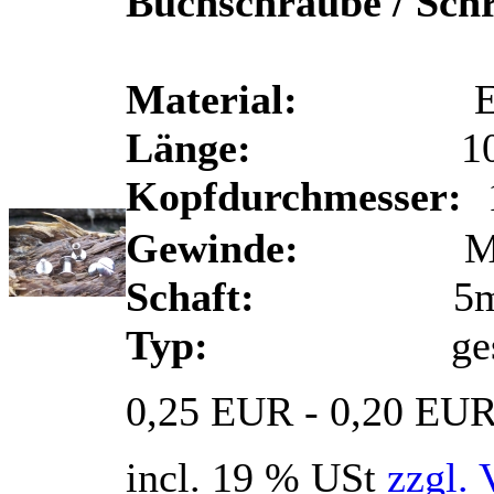
Buchschraube / Sch
Material:
Eisen 
Länge:
10
Kopfdurchmesser:
Gewinde:
M
Schaft:
5m
Typ:
ges
0,25 EUR - 0,20 EU
incl. 19 % USt
zzgl. 