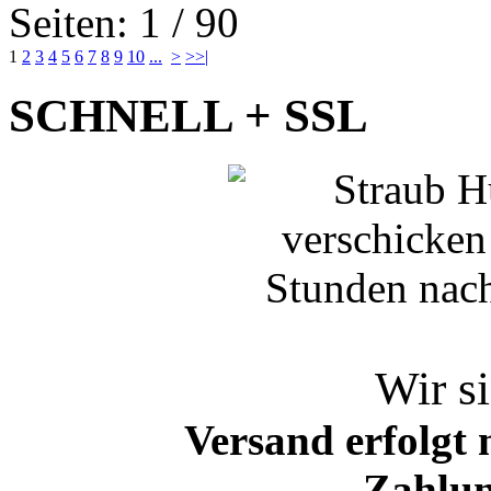
Seiten: 1 / 90
1
2
3
4
5
6
7
8
9
10
...
>
>>|
SCHNELL + SSL
Wir si
Versand erfolgt 
Zahlun