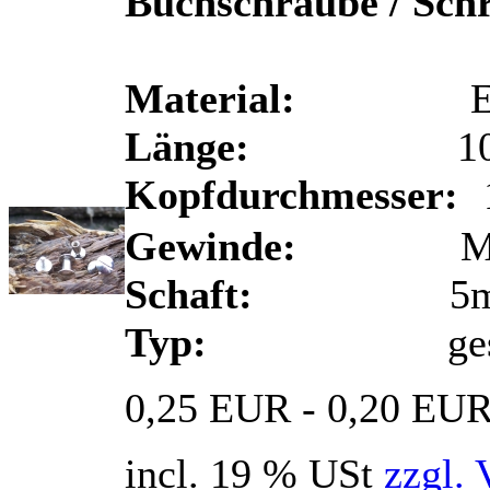
Buchschraube / Sch
Material:
Eisen 
Länge:
10
Kopfdurchmesser:
Gewinde:
M
Schaft:
5m
Typ:
ges
0,25 EUR - 0,20 EU
incl. 19 % USt
zzgl. 