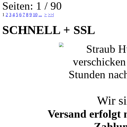
Seiten: 1 / 90
1
2
3
4
5
6
7
8
9
10
...
>
>>|
SCHNELL + SSL
Wir si
Versand erfolgt 
Zahlun