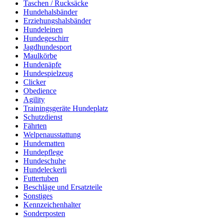
Taschen / Rucksäcke
Hundehalsbänder
Erziehungshalsbänder
Hundeleinen
Hundegeschirr
Jagdhundesport
Maulkörbe
Hundenäpfe
Hundespielzeug
Clicker
Obedience
Agility
Trainingsgeräte Hundeplatz
Schutzdienst
Fährten
Welpenausstattung
Hundematten
Hundepflege
Hundeschuhe
Hundeleckerli
Futtertuben
Beschläge und Ersatzteile
Sonstiges
Kennzeichenhalter
Sonderposten