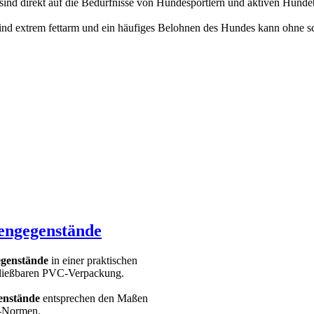
sind direkt auf die Bedürfnisse von Hundesportlern und aktiven Hunde
ind extrem fettarm und ein häufiges Belohnen des Hundes kann ohne s
engegenstände
genstände
in einer praktischen
ließbaren PVC-Verpackung.
enstände
entsprechen den Maßen
O-Normen.