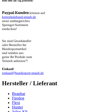
Bitte öfter am Tag probieren!
Paypal-Kunden
können auf:
kettenhalsband-straub.de
unser umfangreiches
Sprenger-Sortiment
entdecken!
Sie sind Grosshändler
oder Hersteller für
Hundesportartikel
und würden uns
gerne Ihr Produkt zum
Vertrieb anbieten?!
Einkauf:
einkauf@hundesport-straub.de
Hersteller / Lieferant
Beaphar
Firedog
Flexi
Hunter
Julius-K9