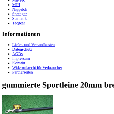
Mil-Tec
MJH
Niggeloh
Sprenger
Starmark
Tacgear
Informationen
Liefer- und Versandkosten
Datenschutz
AGBs
Impressum
Kontakt
Widerrufsrecht für Verbraucher
Partnerseiten
gummierte Sportleine 20mm bre