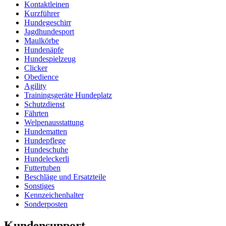
Kontaktleinen
Kurzführer
Hundegeschirr
Jagdhundesport
Maulkörbe
Hundenäpfe
Hundespielzeug
Clicker
Obedience
Agility
Trainingsgeräte Hundeplatz
Schutzdienst
Fährten
Welpenausstattung
Hundematten
Hundepflege
Hundeschuhe
Hundeleckerli
Futtertuben
Beschläge und Ersatzteile
Sonstiges
Kennzeichenhalter
Sonderposten
Kundensupport