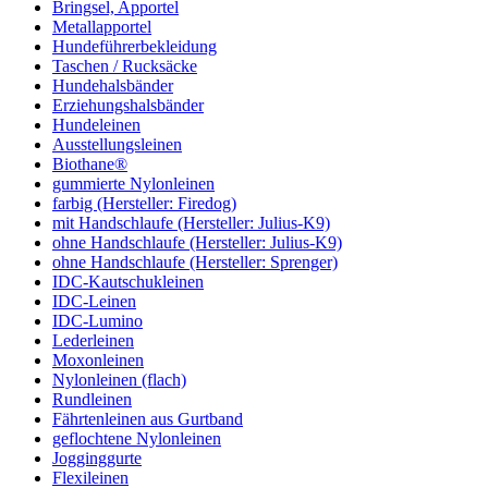
Bringsel, Apportel
Metallapportel
Hundeführerbekleidung
Taschen / Rucksäcke
Hundehalsbänder
Erziehungshalsbänder
Hundeleinen
Ausstellungsleinen
Biothane®
gummierte Nylonleinen
farbig (Hersteller: Firedog)
mit Handschlaufe (Hersteller: Julius-K9)
ohne Handschlaufe (Hersteller: Julius-K9)
ohne Handschlaufe (Hersteller: Sprenger)
IDC-Kautschukleinen
IDC-Leinen
IDC-Lumino
Lederleinen
Moxonleinen
Nylonleinen (flach)
Rundleinen
Fährtenleinen aus Gurtband
geflochtene Nylonleinen
Jogginggurte
Flexileinen